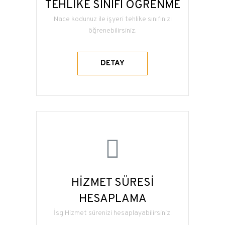
TEHLİKE SINIFI ÖĞRENME
Nace kodunuz ile işyeri tehlike sınıfınızı
öğrenebilirsiniz.
DETAY
HİZMET SÜRESİ
HESAPLAMA
İsg Hizmet sürenizi hesaplayabilirsiniz.