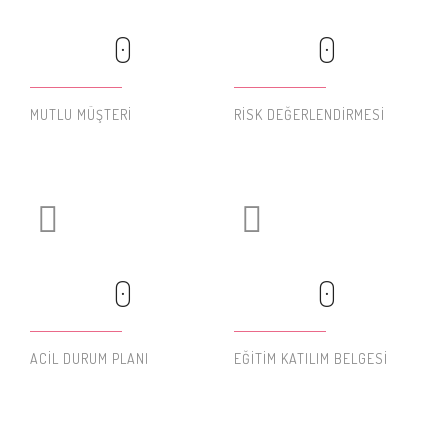
0
0
MUTLU MÜŞTERI
RISK DEĞERLENDIRMESI
0
0
ACIL DURUM PLANI
EĞITIM KATILIM BELGESI